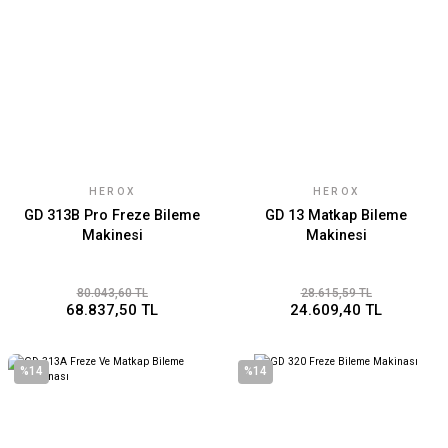
HEROX
HEROX
GD 313B Pro Freze Bileme
GD 13 Matkap Bileme
Makinesi
Makinesi
80.043,60 TL
28.615,59 TL
68.837,50 TL
24.609,40 TL
%14
%14