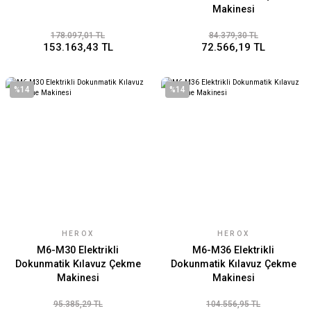
Makinesi
178.097,01 TL
84.379,30 TL
153.163,43 TL
72.566,19 TL
%14
%14
HEROX
HEROX
M6-M30 Elektrikli
M6-M36 Elektrikli
Dokunmatik Kılavuz Çekme
Dokunmatik Kılavuz Çekme
Makinesi
Makinesi
95.385,29 TL
104.556,95 TL