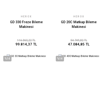
HEROX
HEROX
GD 330 Freze Bileme
GD 20C Matkap Bileme
Makinesi
Makinesi
116.063,22 TL
54.749,82 TL
99.814,37 TL
47.084,85 TL
%14
%14