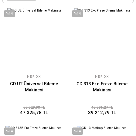
%14
%14
HEROX
HEROX
GD U2 Üniversal Bileme
GD 313 Eko Freze Bileme
Makinesi
Makinası
55.029,98 TL
45.596,27 TL
47.325,78 TL
39.212,79 TL
%14
%14