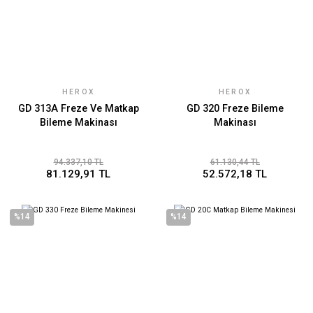
HEROX
HEROX
GD 313A Freze Ve Matkap
GD 320 Freze Bileme
Bileme Makinası
Makinası
94.337,10 TL
61.130,44 TL
81.129,91 TL
52.572,18 TL
%14
%14