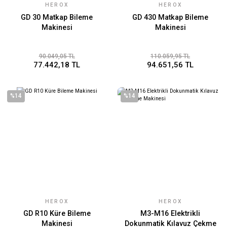
HEROX
HEROX
GD 30 Matkap Bileme
GD 430 Matkap Bileme
Makinesi
Makinesi
90.049,05 TL
110.059,95 TL
77.442,18 TL
94.651,56 TL
%14
%14
HEROX
HEROX
GD R10 Küre Bileme
M3-M16 Elektrikli
Makinesi
Dokunmatik Kılavuz Çekme